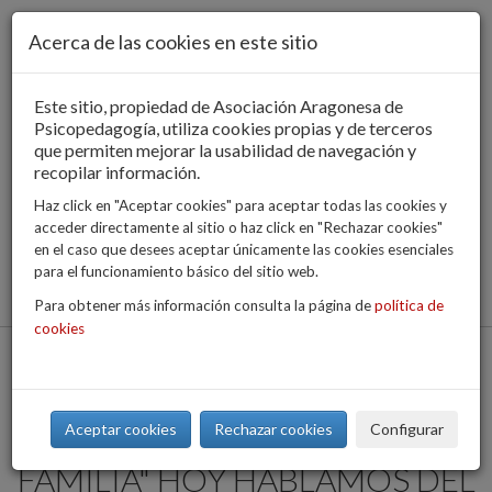
Pasar al contenido principal
Acerca de las cookies en este sitio
Este sitio, propiedad de Asociación Aragonesa de
Psicopedagogía, utiliza cookies propias y de terceros
que permiten mejorar la usabilidad de navegación y
recopilar información.
Haz click en "Aceptar cookies" para aceptar todas las cookies y
acceder directamente al sitio o haz click en "Rechazar cookies"
CONTACTO
AULA VIRTUAL
en el caso que desees aceptar únicamente las cookies esenciales
Formulario de
para el funcionamiento básico del sitio web.
búsqueda
Para obtener más información consulta la página de
política de
cookies
Togg
navig
Aceptar cookies
Rechazar cookies
Configurar
PODCAST "CURIOSIDADES EN
FAMILIA" HOY HABLAMOS DEL